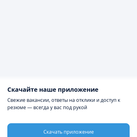
Скачайте наше приложение
Свежие вакансии, ответы на отклики и доступ к
резюме — всегда у вас под рукой
Продолжая просмотр сайта, я соглашаюсь с
использованием файлов cookie владельцем сайта в
соответствии с
Политикой в отношении файлов cookie
Скачать приложение
Принять и закрыть