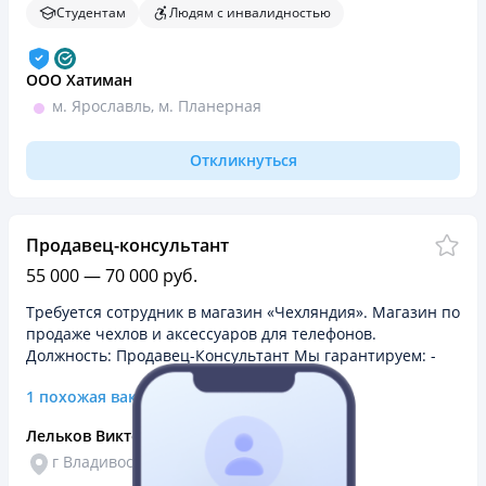
Битрикс…
Студентам
Людям с инвалидностью
ООО Хатиман
м. Ярославль, м. Планерная
Откликнуться
Продавец-консультант
55 000 — 70 000 руб.
Требуется сотрудник в магазин «Чехляндия». Магазин по
продаже чехлов и аксессуаров для телефонов.
Должность: Продавец-Консультант Мы гарантируем: -
Достойная заработная плата (2000₽ выход + 5% от
1 похожая вакансия в компании
выручки…
Лельков Виктор Андреевич
г Владивосток, ул Черемуховая, д 15