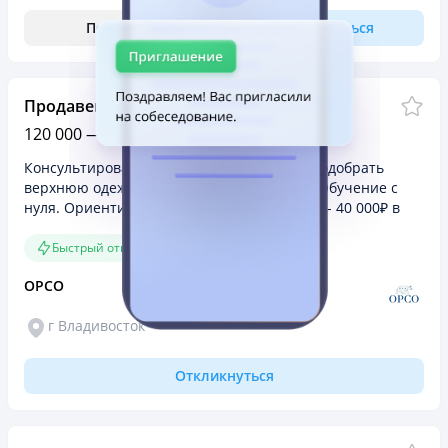
Позвонить
Откликнуться
Продавец-консультант
120 000 — 160 000 руб.
Консультировать покупателей, помогать подобрать
верхнюю одежду, осуществлять продажи. Обучение с
нуля. Ориентировочный заработок 30 000₽- 40 000₽ в
неделю. Выплаты еженедельные.
Быстрый отклик
ОРСО
г Владивосток
Откликнуться